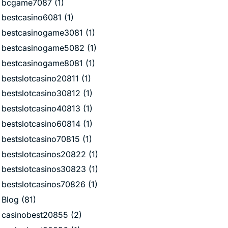
bcgame7087
(1)
bestcasino6081
(1)
bestcasinogame3081
(1)
bestcasinogame5082
(1)
bestcasinogame8081
(1)
bestslotcasino20811
(1)
bestslotcasino30812
(1)
bestslotcasino40813
(1)
bestslotcasino60814
(1)
bestslotcasino70815
(1)
bestslotcasinos20822
(1)
bestslotcasinos30823
(1)
bestslotcasinos70826
(1)
Blog
(81)
casinobest20855
(2)